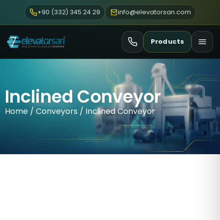
+90 (332) 345 24 29
info@elevatorsan.com
Products
Inclined Conveyor
Home
/
Conveyors
/ Inclined Conveyor