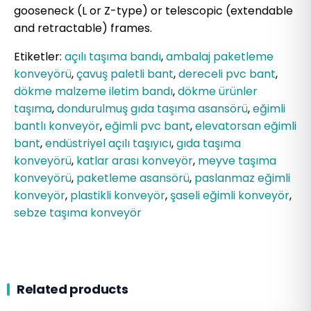
gooseneck (L or Z-type) or telescopic (extendable
and retractable) frames.
Etiketler:
açılı taşıma bandı
,
ambalaj paketleme
konveyörü
,
çavuş paletli bant
,
dereceli pvc bant
,
dökme malzeme iletim bandı
,
dökme ürünler
taşıma
,
dondurulmuş gıda taşıma asansörü
,
eğimli
bantlı konveyör
,
eğimli pvc bant
,
elevatorsan eğimli
bant
,
endüstriyel açılı taşıyıcı
,
gıda taşıma
konveyörü
,
katlar arası konveyör
,
meyve taşıma
konveyörü
,
paketleme asansörü
,
paslanmaz eğimli
konveyör
,
plastikli konveyör
,
şaseli eğimli konveyör
,
sebze taşıma konveyör
Related products