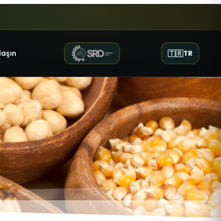
laşın
🇹🇷
TR