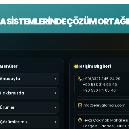
A SISTEMLERINDE ÇÖZÜM ORTAĞI
Menüler
İletişim Bilgileri
Anasayfa
+90(332) 345 24 29
+90 533 314 65 46
+90 530 114 65 46
Hakkımızda
info@elevatorsan.com
Ürünler
Fevzi Çakmak Mahallesi
Çözümlerimiz
Kosgeb Caddesi, 10651. 