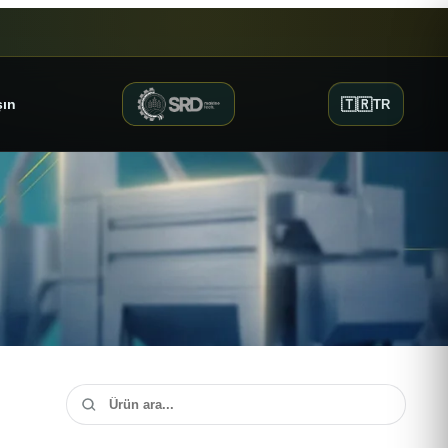
🇹🇷
şın
TR