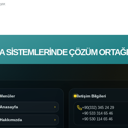
yor.
A SISTEMLERINDE ÇÖZÜM ORTAĞI
Menüler
İletişim Bilgileri
Anasayfa
+90(332) 345 24 29
+90 533 314 65 46
+90 530 114 65 46
Hakkımızda