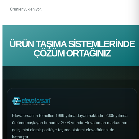
Ürünler yükleniyor.
ÜRÜN TAŞIMA SISTEMLERINDE
ÇÖZÜM ORTAĞINIZ
Elevatorsan’ın temelleri 1989 yılına dayanmaktadır. 2005 yılında
üretime başlayan firmamız 2008 yılında Elevatorsan markasının
gelişimini alarak portföye taşıma sistemi elevatörlerini de
katmıştır.