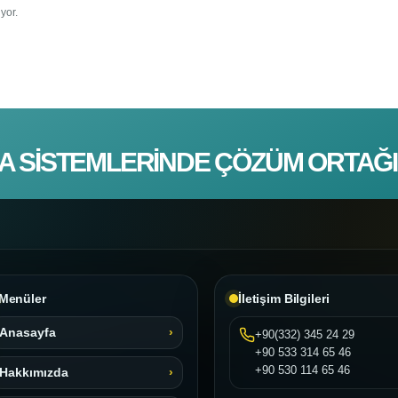
yor.
A SISTEMLERINDE ÇÖZÜM ORTAĞI
Menüler
İletişim Bilgileri
Anasayfa
+90(332) 345 24 29
+90 533 314 65 46
+90 530 114 65 46
Hakkımızda