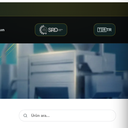
🇹🇷
şın
TR