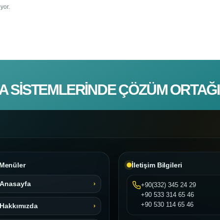
yor.
A SISTEMLERINDE ÇÖZÜM ORTAĞI
Menüler
İletişim Bilgileri
Anasayfa
+90(332) 345 24 29
+90 533 314 65 46
+90 530 114 65 46
Hakkımızda