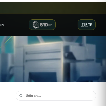
🇹🇷
şın
TR