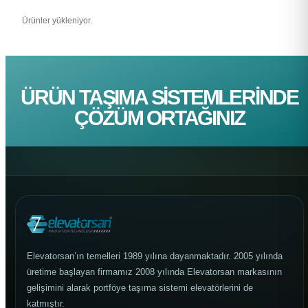
Ürünler yükleniyor.
ÜRÜN TAŞIMA SISTEMLERINDE
ÇÖZÜM ORTAĞINIZ
Elevatorsan’ın temelleri 1989 yılına dayanmaktadır. 2005 yılında
üretime başlayan firmamız 2008 yılında Elevatorsan markasının
gelişimini alarak portföye taşıma sistemi elevatörlerini de
katmıştır.