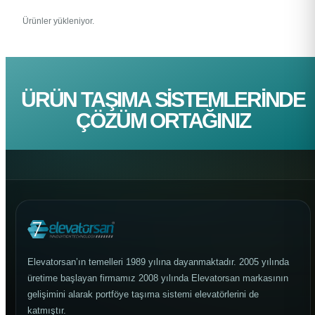
Ürünler yükleniyor.
ÜRÜN TAŞIMA SISTEMLERINDE
ÇÖZÜM ORTAĞINIZ
Elevatorsan’ın temelleri 1989 yılına dayanmaktadır. 2005 yılında
üretime başlayan firmamız 2008 yılında Elevatorsan markasının
gelişimini alarak portföye taşıma sistemi elevatörlerini de
katmıştır.