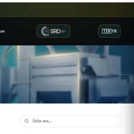
🇹🇷
şın
TR