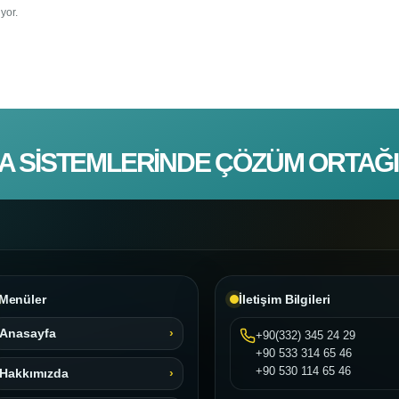
yor.
A SISTEMLERINDE ÇÖZÜM ORTAĞI
Menüler
İletişim Bilgileri
Anasayfa
+90(332) 345 24 29
+90 533 314 65 46
+90 530 114 65 46
Hakkımızda