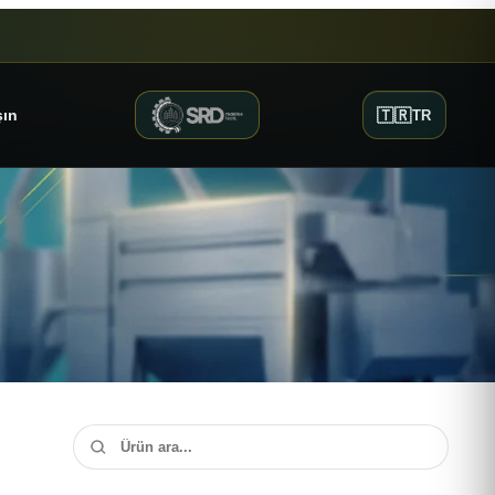
🇹🇷
şın
TR