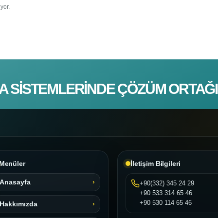
yor.
A SISTEMLERINDE ÇÖZÜM ORTAĞI
Menüler
İletişim Bilgileri
Anasayfa
+90(332) 345 24 29
+90 533 314 65 46
+90 530 114 65 46
Hakkımızda