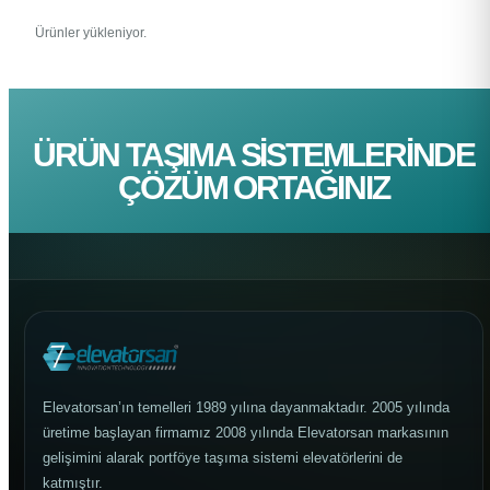
Ürünler yükleniyor.
ÜRÜN TAŞIMA SISTEMLERINDE
ÇÖZÜM ORTAĞINIZ
Elevatorsan’ın temelleri 1989 yılına dayanmaktadır. 2005 yılında
üretime başlayan firmamız 2008 yılında Elevatorsan markasının
gelişimini alarak portföye taşıma sistemi elevatörlerini de
katmıştır.