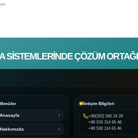
yor.
A SISTEMLERINDE ÇÖZÜM ORTAĞI
Menüler
İletişim Bilgileri
Anasayfa
+90(332) 345 24 29
+90 533 314 65 46
+90 530 114 65 46
Hakkımızda