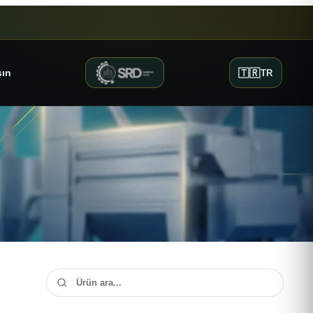
🇹🇷
şın
TR