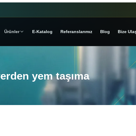
Ürünler
E‑Katalog
Referanslarımız
Blog
Bize Ula
i yerden yem taşıma