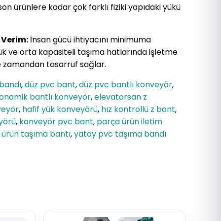
 son ürünlere kadar çok farklı fiziki yapıdaki yükü
 Verim:
İnsan gücü ihtiyacını minimuma
şük ve orta kapasiteli taşıma hatlarında işletme
r ve zamandan tasarruf sağlar.
 bandı
,
düz pvc bant
,
düz pvc bantlı konveyör
,
onomik bantlı konveyör
,
elevatorsan z
veyör
,
hafif yük konveyörü
,
hız kontrollü z bant
,
yörü
,
konveyör pvc bant
,
parça ürün iletim
,
ürün taşıma bantı
,
yatay pvc taşıma bandı