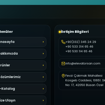
enüler
İletişim Bilgileri
nasayfa
+90(332) 345 24 29
+90 533 314 65 46
+90 530 114 65 46
akkımızda
info@elevatorsan.com
rünler
Fevzi Çakmak Mahallesi
özümlerimiz
Kosgeb Caddesi, 10651. S
No: 17, 42050 Büsan Özel
-Katalog
ize Ulaşın