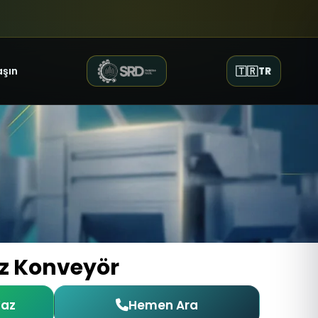
aşın
🇹🇷
TR
üz Konveyör
Yaz
Hemen Ara