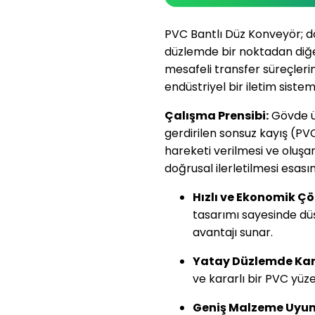
PVC Bantlı Düz Konveyör; dö
düzlemde bir noktadan diğer
mesafeli transfer süreçleri
endüstriyel bir iletim sistemi
Çalışma Prensibi:
Gövde üz
gerdirilen sonsuz kayış (P
hareketi verilmesi ve oluşa
doğrusal ilerletilmesi esası
Hızlı ve Ekonomik Ç
tasarımı sayesinde düş
avantajı sunar.
Yatay Düzlemde Kara
ve kararlı bir PVC yüz
Geniş Malzeme Uyum