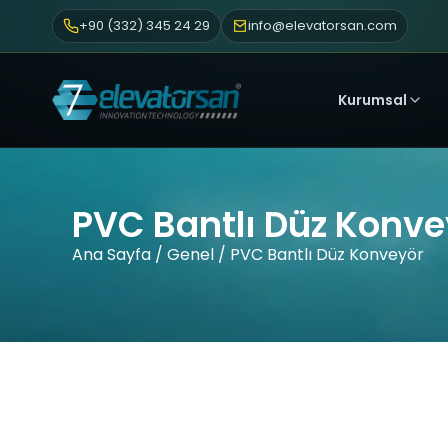
+90 (332) 345 24 29
info@elevatorsan.com
Kurumsal
PVC Bantlı Düz Konve
Ana Sayfa
/
Genel
/ PVC Bantlı Düz Konveyör