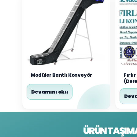
Modüler Bantlı Konveyör
Fırfı
(Dere
Devamını oku
Deva
ÜRÜN TAŞIM