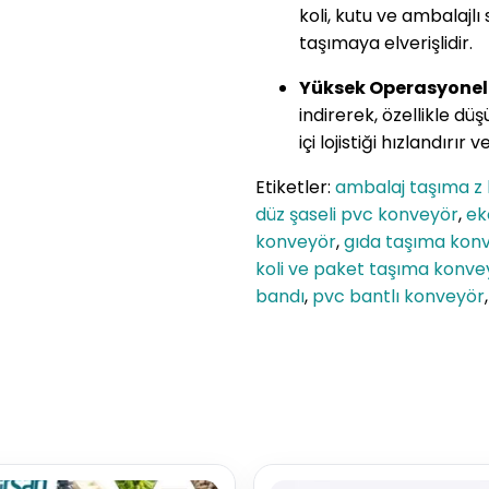
koli, kutu ve ambalajlı
taşımaya elverişlidir.
Yüksek Operasyonel
indirerek, özellikle dü
içi lojistiği hızlandırı
Etiketler:
ambalaj taşıma z
düz şaseli pvc konveyör
,
ek
konveyör
,
gıda taşıma kon
koli ve paket taşıma konve
bandı
,
pvc bantlı konveyör