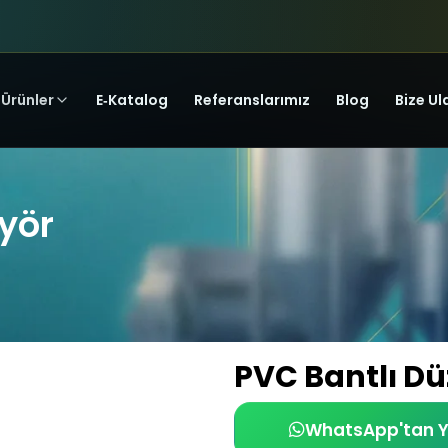
Ürünler
E‑Katalog
Referanslarımız
Blog
Bize Ul
yör
PVC Bantlı D
WhatsApp'tan 