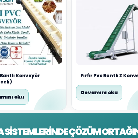
r Bantlı Konveyör
Fırfır Pvc Bantlı Z Konv
celi)
Devamını oku
mını oku
A SISTEMLERINDE ÇÖZÜM ORTAĞIN