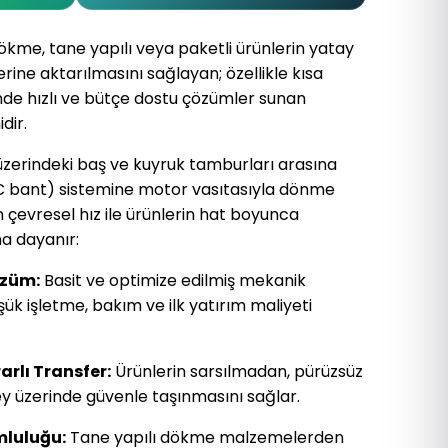
kme, tane yapılı veya paketli ürünlerin yatay
ine aktarılmasını sağlayan; özellikle kısa
nde hızlı ve bütçe dostu çözümler sunan
dir.
erindeki baş ve kuyruk tamburları arasına
VC bant) sistemine motor vasıtasıyla dönme
n çevresel hız ile ürünlerin hat boyunca
na dayanır:
özüm:
Basit ve optimize edilmiş mekanik
ük işletme, bakım ve ilk yatırım maliyeti
rlı Transfer:
Ürünlerin sarsılmadan, pürüzsüz
ey üzerinde güvenle taşınmasını sağlar.
luluğu:
Tane yapılı dökme malzemelerden