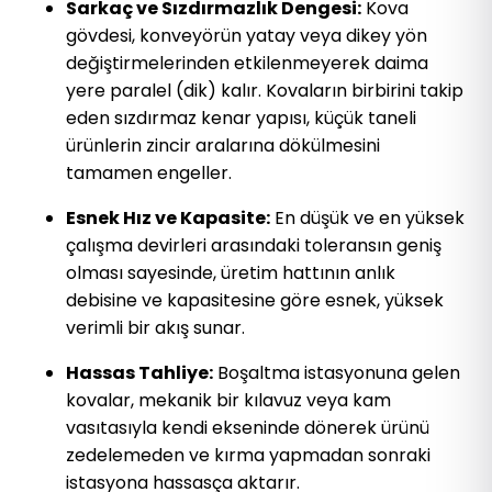
Sarkaç ve Sızdırmazlık Dengesi:
Kova
gövdesi, konveyörün yatay veya dikey yön
değiştirmelerinden etkilenmeyerek daima
yere paralel (dik) kalır. Kovaların birbirini takip
eden sızdırmaz kenar yapısı, küçük taneli
ürünlerin zincir aralarına dökülmesini
tamamen engeller.
Esnek Hız ve Kapasite:
En düşük ve en yüksek
çalışma devirleri arasındaki toleransın geniş
olması sayesinde, üretim hattının anlık
debisine ve kapasitesine göre esnek, yüksek
verimli bir akış sunar.
Hassas Tahliye:
Boşaltma istasyonuna gelen
kovalar, mekanik bir kılavuz veya kam
vasıtasıyla kendi ekseninde dönerek ürünü
zedelemeden ve kırma yapmadan sonraki
istasyona hassasça aktarır.