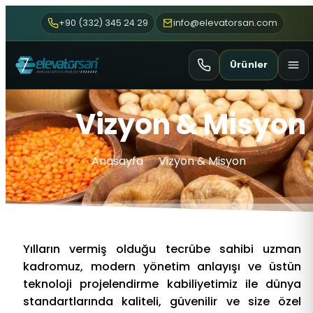
+90 (332) 345 24 29
info@elevatorsan.com
Ürünler
Vizyon & Misyon
Anasayfa
Vizyon & Misyon
Yılların vermiş olduğu tecrübe sahibi uzman
kadromuz, modern yönetim anlayışı ve üstün
teknoloji projelendirme kabiliyetimiz ile dünya
standartlarında kaliteli, güvenilir ve size özel